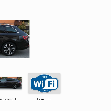
rb combi III
Free Fi-Fi