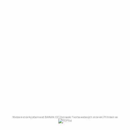
Webové stránky zdarma
od
BANAN.CZ
|
Ostravski Tvorba webových stránek
|
Přihlásit se